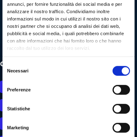
annunci, per fornire funzionalità dei social media e per
analizzare il nostro traffico. Condividiamo inoltre
informazioni sul modo in cui utilizzi il nostro sito con i
nostri partner che si occupano di analisi dei dati web,
pubblicità e social media, i quali potrebbero combinarle
con altre informazioni che hai fornito loro o che hanno
raccolto dal tuo utilizzo dei loro servizi.
Contatti mail
Selezione
Necessari
del
consenso
Informazioni di carattere generale:
info@buozzicostruzioni.it
Preferenze
Responsabile area tecnica:
bonoretti@buozzicostruzioni.it
Statistiche
Responsabile area commerciale e legale:
dallargine@buozzicostruzioni.it
Marketing