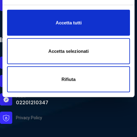
Responsabile area contabile ed amministrativa:
amministrazione@buozzi.coop
Accetta tutti
Informazioni
Accetta selezionati
Per informazioni
+39 339 594 6246
Indirizzo
Rifiuta
Str. XXII Luglio, 51 Parma
P.IVA
02201210347
Privacy Policy